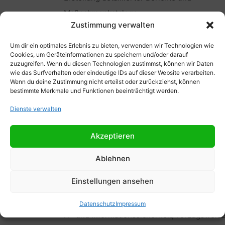
Maßnahmenkataloge.
Zustimmung verwalten
Schulung und Sensibilisierung von
Mitarbeitenden in Fragen der IT- und
Um dir ein optimales Erlebnis zu bieten, verwenden wir Technologien wie
Cookies, um Geräteinformationen zu speichern und/oder darauf
Informationssicherheit.
zuzugreifen. Wenn du diesen Technologien zustimmst, können wir Daten
wie das Surfverhalten oder eindeutige IDs auf dieser Website verarbeiten.
Aktive Mitgestaltung bei der Weiterentwicklu
Wenn du deine Zustimmung nicht erteilst oder zurückziehst, können
bestimmte Merkmale und Funktionen beeinträchtigt werden.
unserer Dienstleistungsportfolios.
Dienste verwalten
Dein Profil
Akzeptieren
Abgeschlossenes Studium der Informatik,
Ablehnen
Wirtschaftsinformatik, IT-Sicherheit oder ein
Einstellungen ansehen
vergleichbare Qualifikation.
Mindestens 5 Jahre Berufserfahrung im Bere
Datenschutz
Impressum
IT- und Informationssicherheit, vorzugsweise