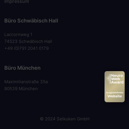
Impressum
Büro Schwäbisch Hall
Laccornweg 1
74523 Schwäbisch Hall
+49 (0)791 2041 0179
Büro München
Maximilianstraße 35a
80539 München
© 2024 Seikuken GmbH