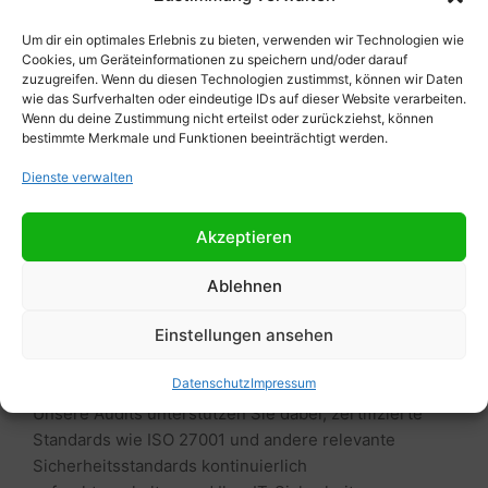
Warum regelmäßige IT-Audits
Um dir ein optimales Erlebnis zu bieten, verwenden wir Technologien wie
entscheidend für die IT-Sicherheit sind
Cookies, um Geräteinformationen zu speichern und/oder darauf
zuzugreifen. Wenn du diesen Technologien zustimmst, können wir Daten
IT-Audits sind unerlässlich, um Sicherheitslücken
wie das Surfverhalten oder eindeutige IDs auf dieser Website verarbeiten.
Wenn du deine Zustimmung nicht erteilst oder zurückziehst, können
frühzeitig zu erkennen und sicherzustellen, dass Ihre
bestimmte Merkmale und Funktionen beeinträchtigt werden.
IT-Sicherheitsstandards eingehalten werden. Durch
regelmäßige Audits erhalten Sie eine umfassende
Dienste verwalten
Sicht auf die Einhaltung Ihrer IT-Sicherheitsrichtlinien,
stärken die Resilienz Ihrer Systeme und gewährleisten
Akzeptieren
die Compliance mit gesetzlichen Anforderungen.
Regelmäßige Audits helfen, Schwachstellen frühzeitig
Ablehnen
zu identifizieren, wie z. B. unzureichend gesicherte
Einstellungen ansehen
Datenbanken oder veraltete
Authentifizierungsprozesse, und bieten Ihnen die
Datenschutz
Impressum
Möglichkeit, rechtzeitig Maßnahmen zu ergreifen.
Unsere Audits unterstützen Sie dabei, zertifizierte
Standards wie ISO 27001 und andere relevante
Sicherheitsstandards kontinuierlich