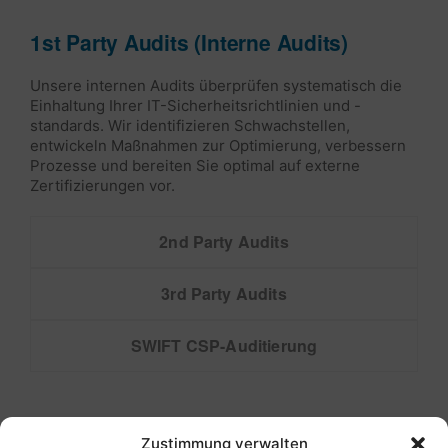
1st Party Audits (Interne Audits)
Unsere internen Audits überprüfen systematisch die
Einhaltung Ihrer IT-Sicherheitsrichtlinien und -
standards. Wir identifizieren Schwachstellen,
entwickeln Maßnahmen zur Optimierung, verbessern
Prozesse und bereiten Sie optimal auf externe
Zertifizierungen vor.
2nd Party Audits
3rd Party Audits
SWIFT CSP-Auditierung
Zustimmung verwalten