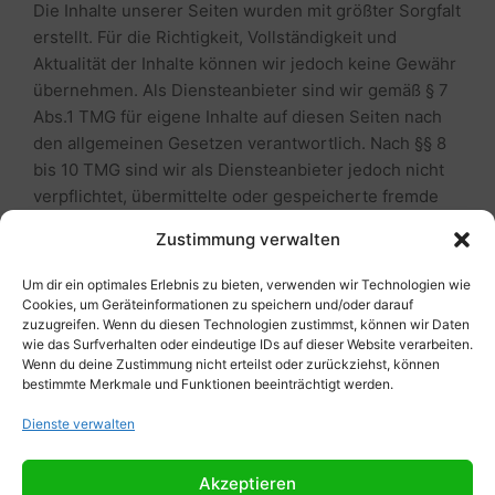
Die Inhalte unserer Seiten wurden mit größter Sorgfalt
erstellt. Für die Richtigkeit, Vollständigkeit und
Aktualität der Inhalte können wir jedoch keine Gewähr
übernehmen. Als Diensteanbieter sind wir gemäß § 7
Abs.1 TMG für eigene Inhalte auf diesen Seiten nach
den allgemeinen Gesetzen verantwortlich. Nach §§ 8
bis 10 TMG sind wir als Diensteanbieter jedoch nicht
verpflichtet, übermittelte oder gespeicherte fremde
Informationen zu überwachen oder nach Umständen
Zustimmung verwalten
zu forschen, die auf eine rechtswidrige Tätigkeit
hinweisen. Verpflichtungen zur Entfernung oder
Um dir ein optimales Erlebnis zu bieten, verwenden wir Technologien wie
Sperrung der Nutzung von Informationen nach den
Cookies, um Geräteinformationen zu speichern und/oder darauf
zuzugreifen. Wenn du diesen Technologien zustimmst, können wir Daten
allgemeinen Gesetzen bleiben hiervon unberührt.
wie das Surfverhalten oder eindeutige IDs auf dieser Website verarbeiten.
Eine diesbezügliche Haftung ist jedoch erst ab dem
Wenn du deine Zustimmung nicht erteilst oder zurückziehst, können
Zeitpunkt der Kenntnis einer konkreten
bestimmte Merkmale und Funktionen beeinträchtigt werden.
Rechtsverletzung möglich. Bei Bekanntwerden von
Dienste verwalten
entsprechenden Rechtsverletzungen werden wir
diese Inhalte umgehend entfernen.
Akzeptieren