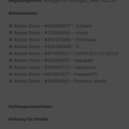
Registergericht:
Amtsgericht Stuttgart, HRB 740236
Bildnachweis:
© Adobe Stock – #463846627 – Svitlana
© Adobe Stock – #179264465 – .shock
© Adobe Stock – #294175069 – Thitichaya
© Adobe Stock – #304369499 – S…
© Adobe Stock – #471465511 – LIGHTFIELD STUDIOS
© Adobe Stock – #321460657 – tippapatt
© Adobe Stock – #329401173 – issaronow
© Adobe Stock – #241827877 – KanawatTH
© Adobe Stock – #390105581 – Prostock-studio
Haftungsausschluss:
Haftung für Inhalte