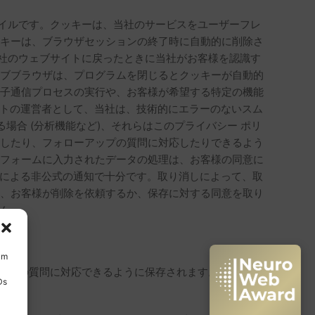
イルです。クッキーは、当社のサービスをユーザーフレ
ッキーは、ブラウザセッションの終了時に自動的に削除さ
社のウェブサイトに戻ったときに当社がお客様を認識す
ェブブラウザは、プログラムを閉じるとクッキーが自動的
電子通信プロセスの実行や、お客様が希望する特定の機能
イトの運営者として、当社は、技術的にエラーのないスム
場合 (分析機能など)、それらはこのプライバシー ポリ
理したり、フォローアップの質問に対応したりできるよう
せフォームに入力されたデータの処理は、お客様の同意に
メールによる非公式の通知で十分です。取り消しによって、取
は、お客様が削除を依頼するか、保存に対する同意を取り
せん。
um
ップの質問に対応できるように保存されます。このデー
Ds