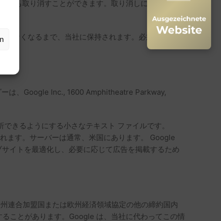
意はいつでも取り消すことができます。取り消しには、電子メ
せん。
要がなくなるまで、当社に保持されます。必須の法定規
en
nc., 1600 Amphitheatre Parkway,
況を分析できるようにする小さなテキスト ファイルです。
れます。サーバーは通常、米国にあります。 Google
当社は、ウェブサイトを最適化し、必要に応じて広告を掲載するため
る前に、欧州連合加盟国または欧州経済領域協定の他の締約国内
することがあります。Google は、当社に代わってこの情