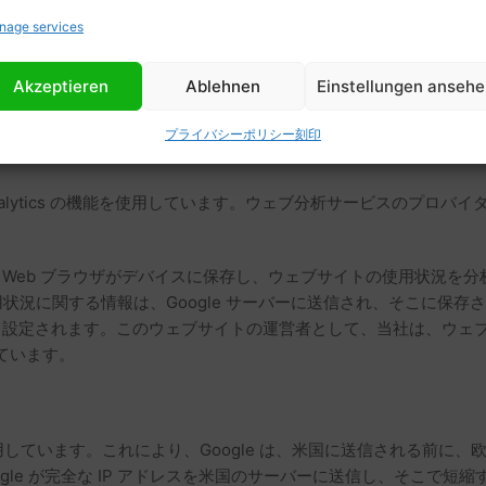
基づいてのみ行われます（GDPR 第 6 条 1 項 a 号）。同
nage services
われたデータ処理操作の合法性は、取り消しによって影響を受けま
頼するか、保存に対する同意を取り消すか、またはデータ保存の必
Akzeptieren
Ablehnen
Einstellungen anseh
プライバシーポリシー
刻印
ics の機能を使用しています。ウェブ分析サービスのプロバイダーは、Google I
します。これは、Web ブラウザがデバイスに保存し、ウェブサイトの使用状
用状況に関する情報は、Google サーバーに送信され、そこに保存さ
 (1) (f) に基づいて設定されます。このウェブサイトの運営者として、
ています。
ics を使用しています。これにより、Google は、米国に送信され
gle が完全な IP アドレスを米国のサーバーに送信し、そこで短縮