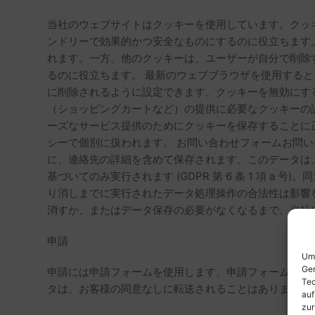
当社のウェブサイトはクッキーを使用しています。クッ
ンドリーで効果的かつ安全なものにするのに役立ちます
れます。一方、他のクッキーは、ユーザーが自分で削除
るのに役立ちます。 最新のウェブブラウザを使用する
に削除されるように設定できます。クッキーを無効にす
（ショッピングカートなど）の提供に必要なクッキーの設
ーズなサービス提供のためにクッキーを保存することに正当
シーで個別に扱われます。 お問い合わせフォームお問
に、連絡先の詳細を含めて保存されます。このデータは
基づいてのみ実行されます (GDPR 第 6 条 1 項
り消しまでに実行されたデータ処理操作の合法性は影響
消すか、またはデータ保存の必要がなくなるまで、当社に
申請
Um 
Ger
申請には申請フォームを使用します。申請フォームで送
Tec
タは、お客様の同意なしに転送されることはありません
auf
zur