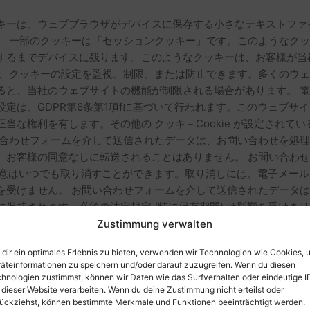
キーは、ウェブブラウザがデバイスに保存する小さなテキストファ
。 一部のクッキーは「セッションクッキー」です。このようなク
するまでデバイスに残ります。このようなクッキーは、お客様が当
と、クッキーの設定を監視、制限、または防止できます。多くのウ
ると、当社のウェブサイトの機能が制限される場合があります。 
定は、GDPR第6条第1項fに基づいて行われます。このウェブサ
な権利を有します。その他の クッキ－Cookie が設定されている
い合わせフォームを介して送信されたデータは、お問い合わせを処
、お客様の同意なしに転送されることはありません。 お問い合わ
 a 号)。同意はいつでも取り消すことができます。取り消しには、電子
を受けません。 お問い合わせフォームを介して送信されたデータ
保持されます。必須の法定規定 (特に保存期間) は影響を受けま
Zustimmung verwalten
dir ein optimales Erlebnis zu bieten, verwenden wir Technologien wie Cookies, 
äteinformationen zu speichern und/oder darauf zuzugreifen. Wenn du diesen
信されたデータ（連絡先情報を含む）は、申請の処理やフォローア
hnologien zustimmst, können wir Daten wie das Surfverhalten oder eindeutige I
。
 dieser Website verarbeiten. Wenn du deine Zustimmung nicht erteilst oder
ückziehst, können bestimmte Merkmale und Funktionen beeinträchtigt werden.