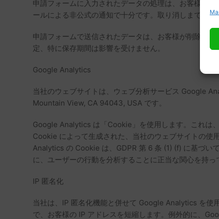
申請フォームに入力されたデータの処理は、お客様の同意に
Ma
ールによる非公式の通知で十分です。取り消しまでに行
申請フォームで送信されたデータは、お客様が削除を依
定、特に保存期間は影響を受けません。
Google Analytics
当社のウェブサイトは、ウェブ分析サービス Google Analyt
Mountain View, CA 94043, USA です。
Google Analytics は「Cookie」を使用
Cookie によって生成された、当社のウェブサイトの使
Analytics の Cookie は、GDPR 第 6 条
に、ユーザーの行動を分析することに正当な関心を持っ
IP 匿名化
当社は、IP 匿名化機能と併せて Google Analyt
で、お客様の IP アドレスを短縮します。例外的に、Goo