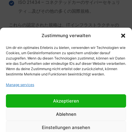
ISO 21434 – コネクテッドカーのサイバーセキュリ
ティ …及びその他の多くの国際規格。
これらの認定された規格は、ITインフラストラクチャの
長期的なセキュリティと要件への完全な準拠を保証する
Zustimmung verwalten
だけでなく、顧客やビジネスパートナーの信頼も高めま
す。
Um dir ein optimales Erlebnis zu bieten, verwenden wir Technologien wie
Cookies, um Geräteinformationen zu speichern und/oder darauf
zuzugreifen. Wenn du diesen Technologien zustimmst, können wir Daten
wie das Surfverhalten oder eindeutige IDs auf dieser Website verarbeiten.
Wenn du deine Zustimmung nicht erteilst oder zurückziehst, können
bestimmte Merkmale und Funktionen beeinträchtigt werden.
Manage services
Akzeptieren
Ablehnen
ITセキュリティに対する
Einstellungen ansehen
包括的なアプローチ